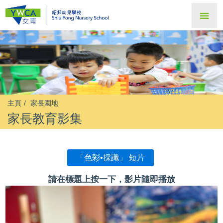
主頁
家長園地
家長教育影集
「色彩•採識」 短片
請在標題上按一下，影片隨即播放