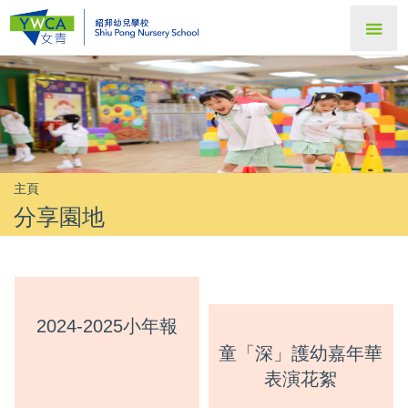
主頁
分享園地
2024-2025小年報
童「深」護幼嘉年華
表演花絮